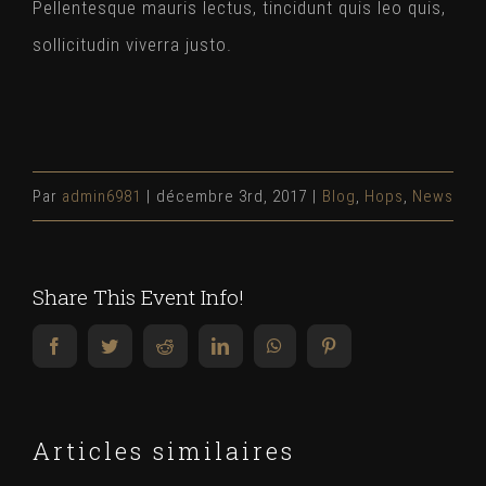
Pellentesque mauris lectus, tincidunt quis leo quis,
sollicitudin viverra justo.
Par
admin6981
|
décembre 3rd, 2017
|
Blog
,
Hops
,
News
Share This Event Info!
Facebook
Twitter
Reddit
LinkedIn
WhatsApp
Pinterest
Articles similaires