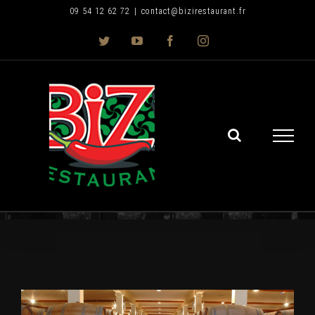
Skip
09 54 12 62 72
|
contact@bizirestaurant.fr
to
Twitter
YouTube
Facebook
Instagram
content
Voir