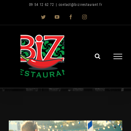
Skip
09 54 12 62 72
|
contact@bizirestaurant.fr
to
Twitter
YouTube
Facebook
Instagram
content
Voir